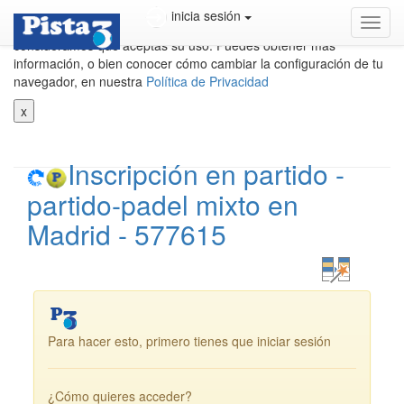
Utilizamos cookies propias y de terceros para mejorar nuestros
inicia sesión
cambi
servicios. Si cierras este aviso o continuas navegando,
(mod
consideramos que aceptas su uso. Puedes obtener más
de)
información, o bien conocer cómo cambiar la configuración de tu
naveg
navegador, en nuestra
Política de Privacidad
x
Inscripción en partido -
partido-padel mixto en
Madrid - 577615
Para hacer esto, primero tienes que iniciar sesión
¿Cómo quieres acceder?