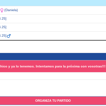
(Daniela)
4.25]
4.25]
4.25]
chico y ya lo tenemos. Intentamos para la próxima con vosotras!!!
ORGANIZA TU PARTIDO