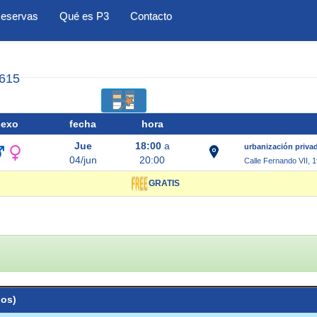
eservas
Qué es P3
Contacto
7615
sexo
fecha
hora
Jue
18:00
a
urbanización priv
04/jun
20:00
Calle Fernando VII, 
GRATIS
ios)