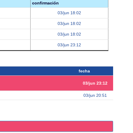
confirmación
03/jun 18:02
03/jun 18:02
03/jun 18:02
03/jun 23:12
fecha
03/jun 23:12
03/jun 20:51