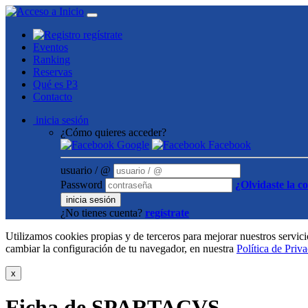
regístrate
Eventos
Ranking
Reservas
Qué es P3
Contacto
inicia sesión
¿Cómo quieres acceder?
Google
Facebook
usuario / @
Password
¿Olvidaste la c
inicia sesión
¿No tienes cuenta?
regístrate
Utilizamos cookies propias y de terceros para mejorar nuestros servi
cambiar la configuración de tu navegador, en nuestra
Política de Priv
x
Ficha de SPARTACVS