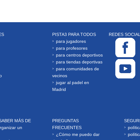
ES
PISTA3 PARA TODOS
REDES SOCIA
para jugadores
para profesores
para centros deportivos
para tiendas deportivas
para comunidades de
o
vecinos
jugar al padel en
Madrid
SABER MÁS DE
PREGUNTAS
SEGUR
ganizar un
FRECUENTES
políti
¿Cómo me puedo dar
políti