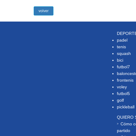
volver
DEPORT
padel
tenis
squash
bici
futbol7
baloncest
frontenis
voley
futbol5
golf
pickleball
QUIERO 
Cómo or
partido