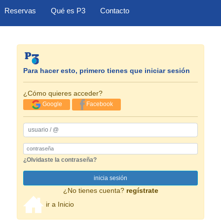
Reservas
Qué es P3
Contacto
Para hacer esto, primero tienes que iniciar sesión
¿Cómo quieres acceder?
Google
Facebook
usuario / @
Password
¿Olvidaste la contraseña?
inicia sesión
¿No tienes cuenta?
regístrate
ir a Inicio