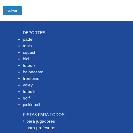
volver
DEPORTES
padel
tenis
squash
bici
futbol7
baloncesto
frontenis
voley
futbol5
golf
pickleball
PISTA3 PARA TODOS
para jugadores
para profesores