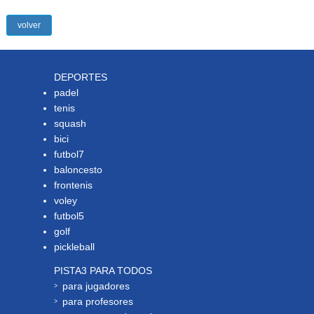
volver
DEPORTES
padel
tenis
squash
bici
futbol7
baloncesto
frontenis
voley
futbol5
golf
pickleball
PISTA3 PARA TODOS
para jugadores
para profesores