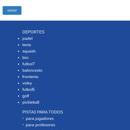
volver
DEPORTES
padel
tenis
squash
bici
futbol7
baloncesto
frontenis
voley
futbol5
golf
pickleball
PISTA3 PARA TODOS
para jugadores
para profesores