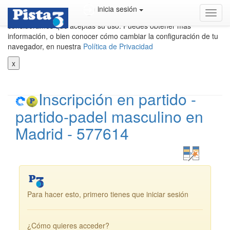
Utilizamos cookies propias y de terceros para mejorar nuestros
inicia sesión
cambi
servicios. Si cierras este aviso o continuas navegando,
(mod
consideramos que aceptas su uso. Puedes obtener más
de)
información, o bien conocer cómo cambiar la configuración de tu
naveg
navegador, en nuestra
Política de Privacidad
x
Inscripción en partido -
partido-padel masculino en
Madrid - 577614
Para hacer esto, primero tienes que iniciar sesión
¿Cómo quieres acceder?