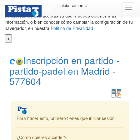
Utilizamos cookies propias y de terceros para mejorar nuestros
inicia sesión
cambi
servicios. Si cierras este aviso o continuas navegando,
(mod
consideramos que aceptas su uso. Puedes obtener más
de)
información, o bien conocer cómo cambiar la configuración de tu
naveg
navegador, en nuestra
Política de Privacidad
x
Inscripción en partido -
partido-padel en Madrid -
577604
Para hacer esto, primero tienes que iniciar sesión
¿Cómo quieres acceder?