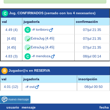
Jug. CONFIRMADOS (cerrado con los 4 necesarios)
val
jugador/a
confirmación
-
# toribioro
4.49 (4)
07/jul 21:35
ExtraJug [4.45]
[4.45]
07/jul 21:35
ExtraJug [4.45]
[4.45]
07/jul 21:35
-
# mendoza
4.83 (3)
08/jul 00:14
Jugador@s en RESERVA
val
jugador/a
inscripción
4.01 (12)
-
# ovii
08/jul 00:50
nuevo mensaje
usuario
mensaje
fecha