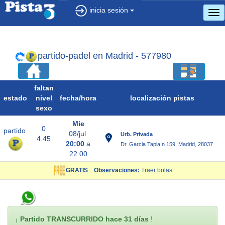
inicia sesión
cam
(m
de)
nav
partido-padel en Madrid - 577980
faltan
estado
nivel
fecha/
hora
localización pistas
sexo
Mie
0
partido
08/jul
Urb. Privada
4.45
20:00
a
Dr. Garcia Tapia n 159, Madrid, 28037
22:00
GRATIS
Observaciones:
Traer bolas
¡
Partido TRANSCURRIDO hace 31 días
!