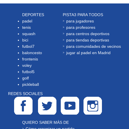
DEPORTES
PISTA3 PARA TODOS
padel
para jugadores
tenis
para profesores
squash
para centros deportivos
bici
para tiendas deportivas
futbol7
para comunidades de vecinos
baloncesto
jugar al padel en Madrid
frontenis
voley
futbol5
golf
pickleball
REDES SOCIALES
QUIERO SABER MÁS DE
Cómo organizar un partido