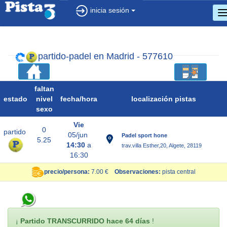
inicia sesión
c
d
n
partido-padel en Madrid - 577610
faltan
estado
nivel
fecha/
hora
localización pistas
sexo
Vie
0
partido
05/jun
Padel sport hone
5.25
14:30
a
trav.villa Esther,20, Algete, 28119
16:30
precio/persona:
7.00 €
Observaciones:
pista central
¡
Partido TRANSCURRIDO hace 64 días
!