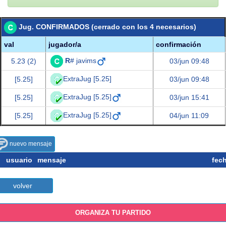
Jug. CONFIRMADOS (cerrado con los 4 necesarios)
val
jugador/a
confirmación
R
# javims
5.23 (2)
03/jun 09:48
ExtraJug [5.25]
[5.25]
03/jun 09:48
ExtraJug [5.25]
[5.25]
03/jun 15:41
ExtraJug [5.25]
[5.25]
04/jun 11:09
nuevo mensaje
usuario
mensaje
fec
volver
ORGANIZA TU PARTIDO