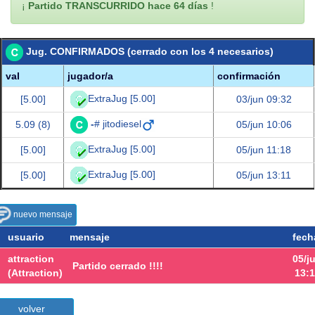
¡
Partido TRANSCURRIDO hace 64 días
!
Jug. CONFIRMADOS (cerrado con los 4 necesarios)
val
jugador/a
confirmación
ExtraJug [5.00]
[5.00]
03/jun 09:32
-
# jitodiesel
5.09 (8)
05/jun 10:06
ExtraJug [5.00]
[5.00]
05/jun 11:18
ExtraJug [5.00]
[5.00]
05/jun 13:11
nuevo mensaje
usuario
mensaje
fech
attraction
05/j
Partido cerrado !!!!
(Attraction)
13:1
volver