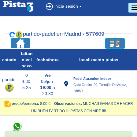
inicia sesión
c
d
n
partido-padel en Madrid - 577609
faltan
estado
nivel
fecha/
hora
localización pistas
sexo
0
Vie
Padel Attraction Indoor
partido
4.80-
05/jun
Calle Grafito, 29, Torrejón De Ardoz,
5.25
19:00
a
28850
20:30
precio/persona:
8.00 €
Observaciones:
MUCHAS GANAS DE HACER
UN BUEN PARTIDO !!!! PISTAS CON AIRE !!!!