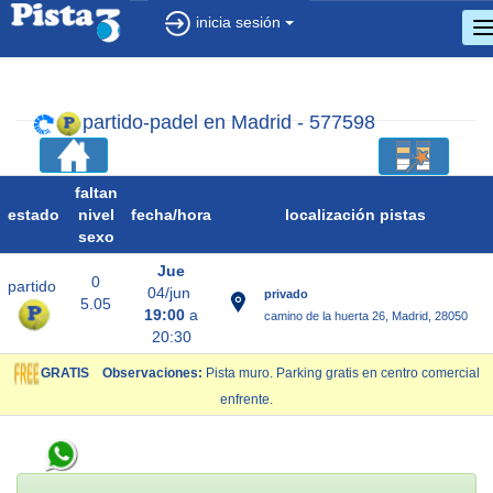
inicia sesión
c
d
n
partido-padel en Madrid - 577598
faltan
estado
nivel
fecha/
hora
localización pistas
sexo
Jue
0
partido
04/jun
privado
5.05
19:00
a
camino de la huerta 26, Madrid, 28050
20:30
GRATIS
Observaciones:
Pista muro. Parking gratis en centro comercial
enfrente.