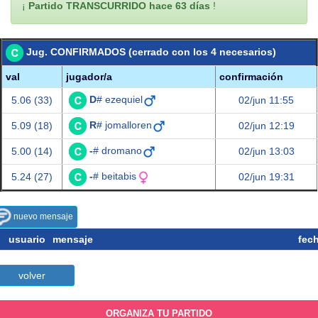
¡
Partido TRANSCURRIDO hace 63 días
!
Jug. CONFIRMADOS (cerrado con los 4 necesarios)
val
jugador/a
confirmación
D
# ezequiel
5.06 (33)
02/jun 11:55
R
# jomalloren
5.09 (18)
02/jun 12:19
-
# dromano
5.00 (14)
02/jun 13:03
-
# beitabis
5.24 (27)
02/jun 19:31
nuevo mensaje
usuario
mensaje
fec
volver
ORGANIZA TU PARTIDO