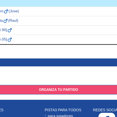
ktm
(Jose)
ta
(Raul)
4.90]
5.05]
ORGANIZA TU PARTIDO
ES
PISTA3 PARA TODOS
REDES SOCI
para jugadores