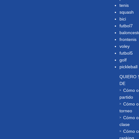
tenis
squash
bici
futbol7
baloncest
frontenis
voley
futbol5
golf
pickleball
QUIERO 
DE
Cómo or
partido
Cómo or
torneo
Cómo or
clase
Cómo co
ranking