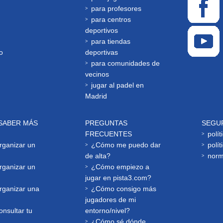
para profesores
para centros
deportivos
para tiendas
o
deportivas
para comunidades de
vecinos
jugar al padel en
Madrid
SABER MÁS
PREGUNTAS
SEGU
FRECUENTES
polít
ganizar un
¿Cómo me puedo dar
polít
de alta?
norm
ganizar un
¿Cómo empiezo a
jugar en pista3.com?
ganizar una
¿Cómo consigo más
jugadores de mi
nsultar tu
entorno/nivel?
¿Cómo sé dónde