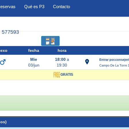
eservas
Qué es P3
Contacto
- 577593
sexo
fecha
hora
Mie
18:00
a
Entrar por.consejeri
03/jun
19:30
Campo De La Torre 1
GRATIS
ios)