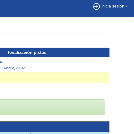
inicia sesión
localización pistas
a.
9, Madrid, 28032