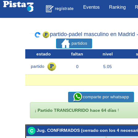
Eventos
Ranking
R
regístrate
partido-padel masculino en Madrid 
partidos
estado
faltan
nivel
partido
0
5.05
comparte por whatsapp
¡
Partido TRANSCURRIDO hace 64 días
!
Jug. CONFIRMADOS (cerrado con los 4 necesar