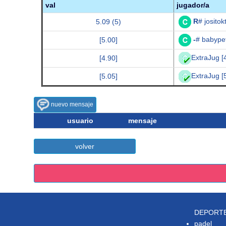
val
jugador/a
R
# josito
5.09 (5)
-
# babype
[5.00]
ExtraJug [
[4.90]
ExtraJug [
[5.05]
nuevo mensaje
usuario
mensaje
volver
DEPORT
padel