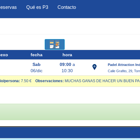
eservas
Qué es P3
Contacto
sexo
fecha
hora
Sab
09:00
a
Padel Attraction In
06/dic
10:30
Calle Grafito, 29, To
io/persona:
7.50 €
Observaciones:
MUCHAS GANAS DE HACER UN BUEN PART