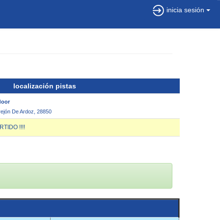
inicia sesión
localización pistas
door
rrejón De Ardoz, 28850
IDO !!!!