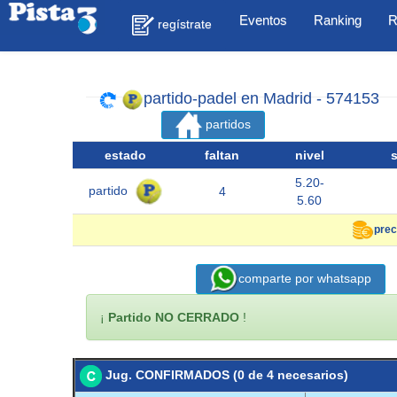
Eventos
Ranking
R
regístrate
partido-padel en Madrid - 574153
partidos
estado
faltan
nivel
5.20-
partido
4
5.60
prec
comparte por whatsapp
¡
Partido NO CERRADO
!
Jug. CONFIRMADOS (0 de 4 necesarios)