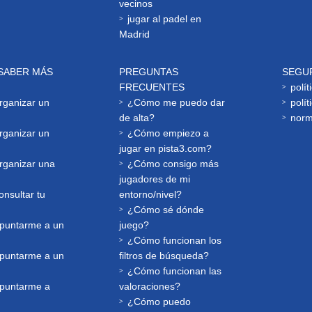
vecinos
jugar al padel en
Madrid
SABER MÁS
PREGUNTAS
SEGU
FRECUENTES
polít
ganizar un
¿Cómo me puedo dar
polít
de alta?
norm
ganizar un
¿Cómo empiezo a
jugar en pista3.com?
ganizar una
¿Cómo consigo más
jugadores de mi
nsultar tu
entorno/nivel?
¿Cómo sé dónde
puntarme a un
juego?
¿Cómo funcionan los
puntarme a un
filtros de búsqueda?
¿Cómo funcionan las
puntarme a
valoraciones?
¿Cómo puedo