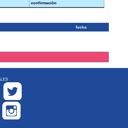
confirmación
fecha
ALES