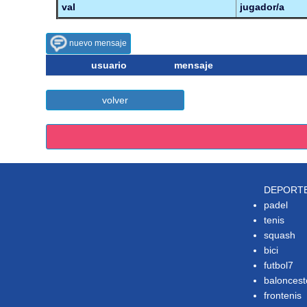
val
jugador/a
nuevo mensaje
usuario
mensaje
volver
DEPORT
padel
tenis
squash
bici
futbol7
baloncest
frontenis