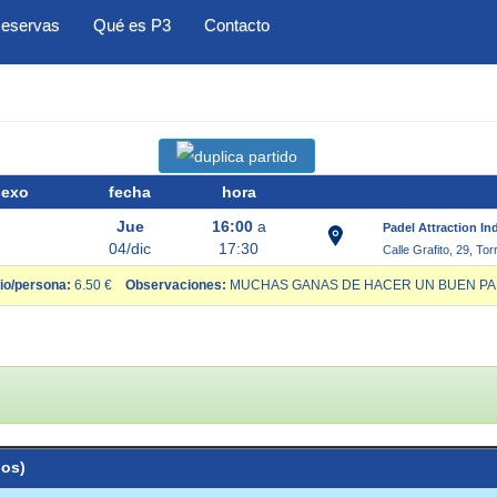
eservas
Qué es P3
Contacto
sexo
fecha
hora
Jue
16:00
a
Padel Attraction In
04/dic
17:30
Calle Grafito, 29, To
io/persona:
6.50 €
Observaciones:
MUCHAS GANAS DE HACER UN BUEN PART
ios)