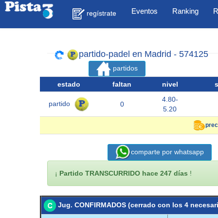
Eventos
Ranking
R
regístrate
partido-padel en Madrid - 574125
partidos
estado
faltan
nivel
4.80-
partido
0
5.20
prec
comparte por whatsapp
¡
Partido TRANSCURRIDO hace 247 días
!
Jug. CONFIRMADOS (cerrado con los 4 necesar