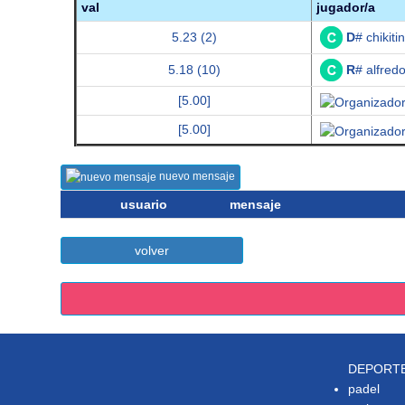
val
jugador/a
D
# chikitin
5.23 (2)
R
# alfredo
5.18 (10)
[5.00]
[5.00]
nuevo mensaje
usuario
mensaje
volver
DEPORT
padel