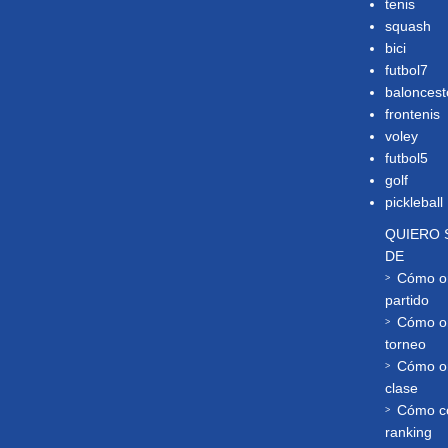
tenis
squash
bici
futbol7
baloncest
frontenis
voley
futbol5
golf
pickleball
QUIERO 
DE
Cómo or
partido
Cómo or
torneo
Cómo or
clase
Cómo co
ranking