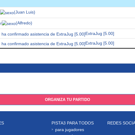
(Juan Luis)
r
(Alfredo)
ExtraJug [5.00]
ExtraJug [5.00]
ORGANIZA TU PARTIDO
ES
PISTA3 PARA TODOS
REDES SOCI
para jugadores