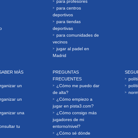
para profesores
para centros
deportivos
para tiendas
o
deportivas
para comunidades de
vecinos
jugar al padel en
Madrid
SABER MÁS
PREGUNTAS
SEGU
FRECUENTES
polít
ganizar un
¿Cómo me puedo dar
polít
de alta?
norm
ganizar un
¿Cómo empiezo a
jugar en pista3.com?
ganizar una
¿Cómo consigo más
jugadores de mi
nsultar tu
entorno/nivel?
¿Cómo sé dónde