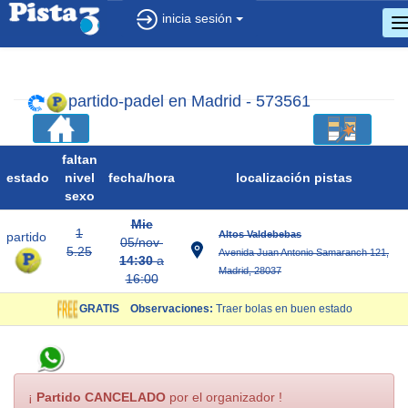
inicia sesión
c
d
n
partido-padel en Madrid - 573561
faltan
estado
nivel
fecha/
hora
localización pistas
sexo
Mie
1
Altos Valdebebas
partido
05/nov
5.25
Avenida Juan Antonio Samaranch 121,
14:30
a
Madrid, 28037
16:00
GRATIS
Observaciones:
Traer bolas en buen estado
¡
Partido CANCELADO
por el organizador !