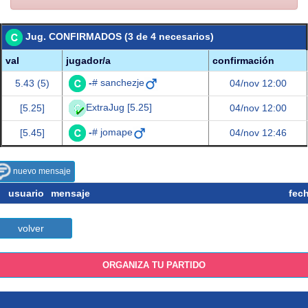
Jug. CONFIRMADOS (3 de 4 necesarios)
val
jugador/a
confirmación
-
# sanchezje
5.43 (5)
04/nov 12:00
ExtraJug [5.25]
[5.25]
04/nov 12:00
-
# jomape
[5.45]
04/nov 12:46
nuevo mensaje
usuario
mensaje
fec
volver
ORGANIZA TU PARTIDO