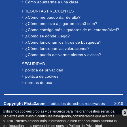
Cómo apuntarme a una clase
PREGUNTAS FRECUENTES
¿Cómo me puedo dar de alta?
¿Cómo empiezo a jugar en pista3.com?
¿Cómo consigo más jugadores de mi entorno/nivel?
¿Cómo sé dónde juego?
¿Cómo funcionan los filtros de búsqueda?
¿Cómo funcionan las valoraciones?
¿Cómo puedo activarme alertas y avisos?
SEGURIDAD
política de privacidad
política de cookies
normas de uso
Copyright Pista3.com
| Todos los derechos reservados
2019
Utilizamos cookies propias y de terceros para mejorar nuestros servicios.
x
Si cierras este aviso o continuas navegando, consideramos que aceptas
su uso. Puedes obtener más información, o bien conocer cómo cambiar la
configuración de tu navegador, en nuestra
Política de Privacidad