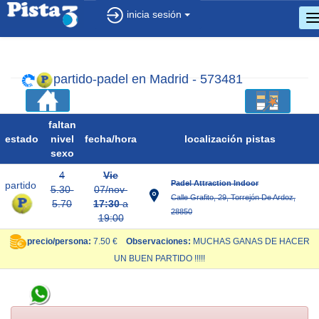
inicia sesión
c
d
n
partido-padel en Madrid - 573481
faltan
estado
nivel
fecha/
hora
localización pistas
sexo
4
Vie
Padel Attraction Indoor
partido
5.30-
07/nov
Calle Grafito, 29, Torrejón De Ardoz,
5.70
17:30
a
28850
19:00
precio/persona:
7.50 €
Observaciones:
MUCHAS GANAS DE HACER
UN BUEN PARTIDO !!!!!