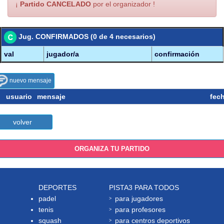
¡
Partido CANCELADO
por el organizador !
Jug. CONFIRMADOS (0 de 4 necesarios)
val
jugador/a
confirmación
nuevo mensaje
usuario
mensaje
fec
volver
ORGANIZA TU PARTIDO
DEPORTES
PISTA3 PARA TODOS
padel
para jugadores
tenis
para profesores
squash
para centros deportivos