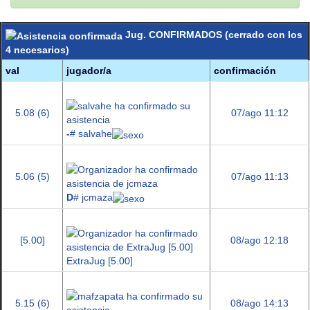
Jug. CONFIRMADOS (cerrado con los
4 necesarios)
val
jugador/a
confirmación
5.08 (6)
07/ago 11:12
-
# salvahe
5.06 (5)
07/ago 11:13
D
# jcmaza
[5.00]
08/ago 12:18
ExtraJug [5.00]
5.15 (6)
08/ago 14:13