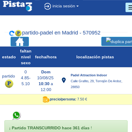
inicia sesión
partido-padel en Madrid - 570952
faltan
estado
nivel
fecha/
hora
localización pistas
sexo
0
Dom
Padel Attraction Indoor
partido
4.85-
10/08/25
Calle Grafito, 29, Torrejón De Ardoz,
5.10
10:30
a
28850
12:00
precio/persona:
7.50 €
¡
Partido TRANSCURRIDO hace 361 días
!