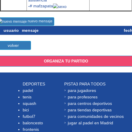
-
# mafzapata
nuevo mensaje
usuario
mensaje
fec
volver
ORGANIZA TU PARTIDO
DEPORTES
PISTA3 PARA TODOS
padel
para jugadores
tenis
para profesores
squash
para centros deportivos
bici
para tiendas deportivas
futbol7
para comunidades de vecinos
baloncesto
jugar al padel en Madrid
frontenis