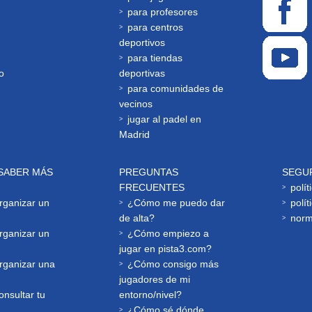
para profesores
para centros
deportivos
para tiendas
o
deportivas
para comunidades de
vecinos
jugar al padel en
Madrid
SABER MÁS
PREGUNTAS
SEGU
FRECUENTES
polít
ganizar un
¿Cómo me puedo dar
polít
de alta?
norm
ganizar un
¿Cómo empiezo a
jugar en pista3.com?
ganizar una
¿Cómo consigo más
jugadores de mi
nsultar tu
entorno/nivel?
¿Cómo sé dónde