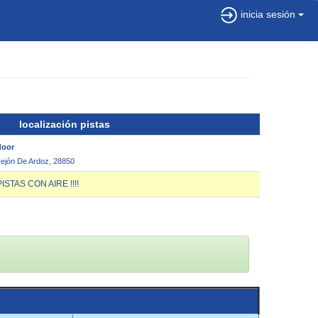
inicia sesión
localización pistas
door
rrejón De Ardoz, 28850
TAS CON AIRE !!!!