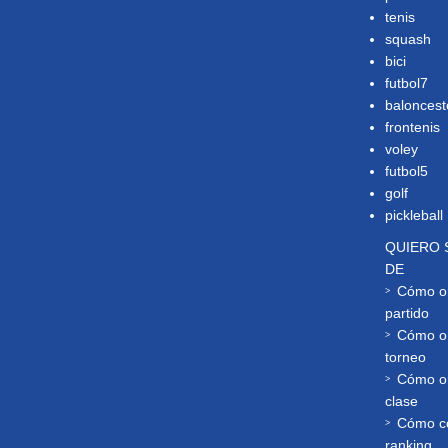
tenis
squash
bici
futbol7
baloncest
frontenis
voley
futbol5
golf
pickleball
QUIERO 
DE
Cómo or
partido
Cómo or
torneo
Cómo or
clase
Cómo co
ranking