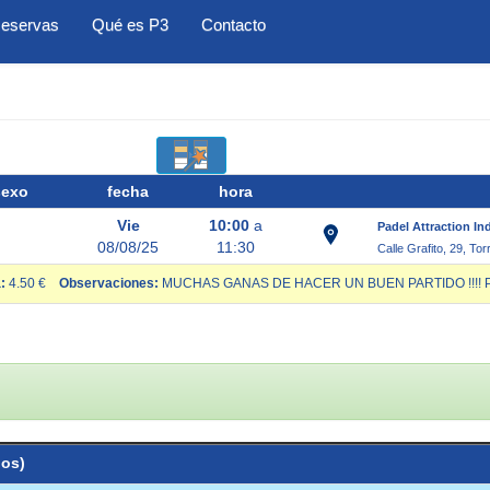
eservas
Qué es P3
Contacto
sexo
fecha
hora
Vie
10:00
a
Padel Attraction In
08/08/25
11:30
Calle Grafito, 29, To
:
4.50 €
Observaciones:
MUCHAS GANAS DE HACER UN BUEN PARTIDO !!!! PIS
ios)