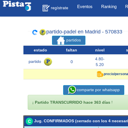
Eventos
Ranking
R
regístrate
partido-padel en Madrid - 570833
partidos
estado
faltan
nivel
4.80-
partido
0
5.20
precio/persona
comparte por whatsapp
¡
Partido TRANSCURRIDO hace 363 días
!
Jug. CONFIRMADOS (cerrado con los 4 necesar