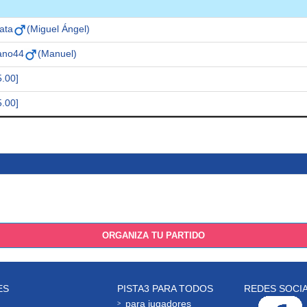
ata
(Miguel Ángel)
ano44
(Manuel)
5.00]
5.00]
ORGANIZA TU PARTIDO
ES
PISTA3 PARA TODOS
REDES SOCI
para jugadores