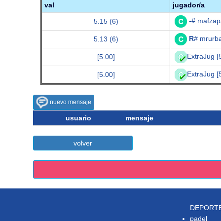
val
jugador/a
-
# mafzap
5.15 (6)
R
# mrurb
5.13 (6)
ExtraJug [
[5.00]
ExtraJug [
[5.00]
nuevo mensaje
usuario
mensaje
volver
DEPORT
padel