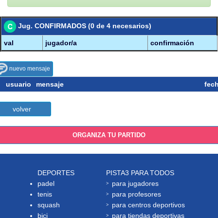
Jug. CONFIRMADOS (0 de 4 necesarios)
val
jugador/a
confirmación
nuevo mensaje
usuario
mensaje
fec
volver
ORGANIZA TU PARTIDO
DEPORTES
PISTA3 PARA TODOS
padel
para jugadores
tenis
para profesores
squash
para centros deportivos
bici
para tiendas deportivas