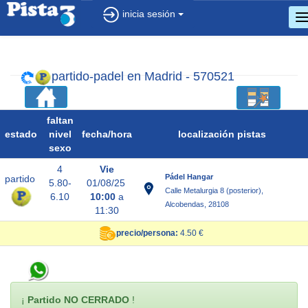
inicia sesión
c
d
n
partido-padel en Madrid - 570521
faltan
estado
nivel
fecha/
hora
localización pistas
sexo
4
Vie
Pádel Hangar
partido
5.80-
01/08/25
Calle Metalurgia 8 (posterior),
6.10
10:00
a
Alcobendas, 28108
11:30
precio/persona:
4.50 €
¡
Partido NO CERRADO
!