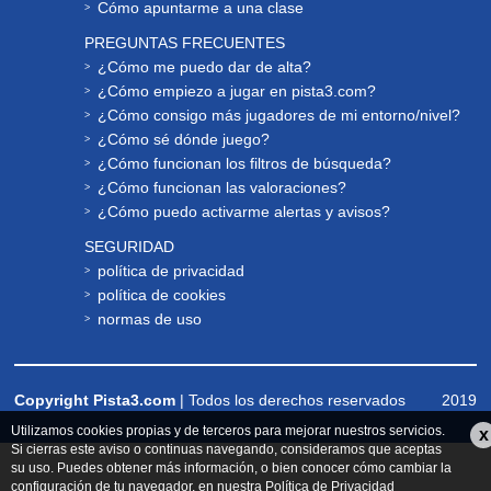
Cómo apuntarme a una clase
PREGUNTAS FRECUENTES
¿Cómo me puedo dar de alta?
¿Cómo empiezo a jugar en pista3.com?
¿Cómo consigo más jugadores de mi entorno/nivel?
¿Cómo sé dónde juego?
¿Cómo funcionan los filtros de búsqueda?
¿Cómo funcionan las valoraciones?
¿Cómo puedo activarme alertas y avisos?
SEGURIDAD
política de privacidad
política de cookies
normas de uso
Copyright Pista3.com
| Todos los derechos reservados
2019
Utilizamos cookies propias y de terceros para mejorar nuestros servicios.
x
Si cierras este aviso o continuas navegando, consideramos que aceptas
su uso. Puedes obtener más información, o bien conocer cómo cambiar la
configuración de tu navegador, en nuestra
Política de Privacidad