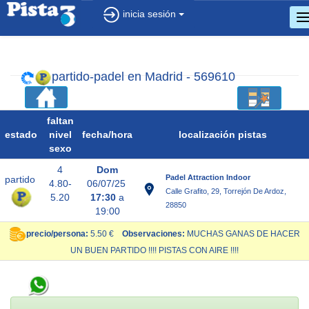
inicia sesión
c
d
n
partido-padel en Madrid - 569610
faltan
estado
nivel
fecha/
hora
localización pistas
sexo
4
Dom
Padel Attraction Indoor
partido
4.80-
06/07/25
Calle Grafito, 29, Torrejón De Ardoz,
5.20
17:30
a
28850
19:00
precio/persona:
5.50 €
Observaciones:
MUCHAS GANAS DE HACER
UN BUEN PARTIDO !!!! PISTAS CON AIRE !!!!