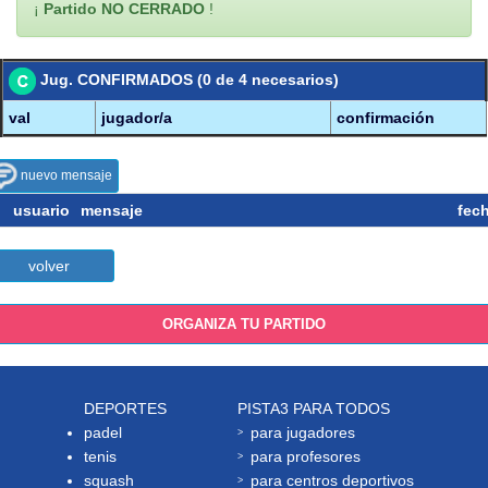
¡
Partido NO CERRADO
!
Jug. CONFIRMADOS (0 de 4 necesarios)
val
jugador/a
confirmación
nuevo mensaje
usuario
mensaje
fec
volver
ORGANIZA TU PARTIDO
DEPORTES
PISTA3 PARA TODOS
padel
para jugadores
tenis
para profesores
squash
para centros deportivos