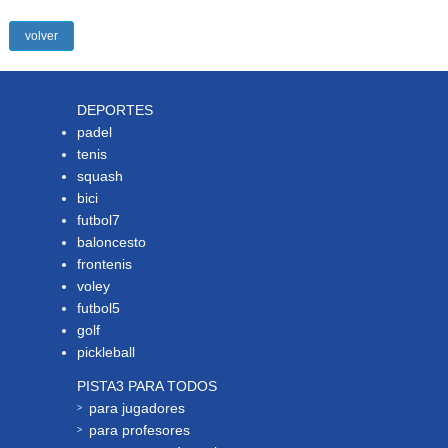
volver
DEPORTES
padel
tenis
squash
bici
futbol7
baloncesto
frontenis
voley
futbol5
golf
pickleball
PISTA3 PARA TODOS
para jugadores
para profesores