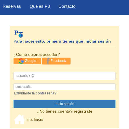
Reservas
Qué es P3
Contacto
Para hacer esto, primero tienes que iniciar sesión
¿Cómo quieres acceder?
Google
Facebook
usuario / @
Password
¿Olvidaste la contraseña?
inicia sesión
¿No tienes cuenta?
regístrate
ir a Inicio