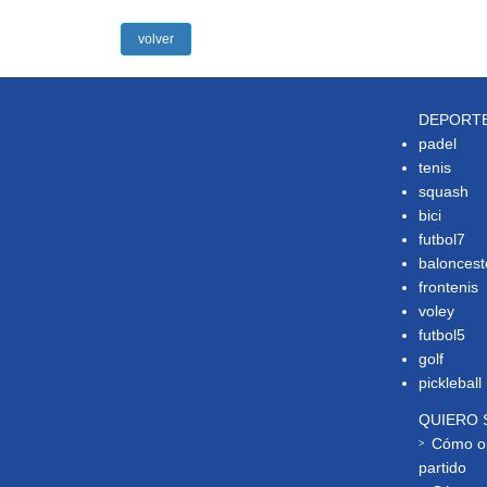
volver
DEPORT
padel
tenis
squash
bici
futbol7
baloncest
frontenis
voley
futbol5
golf
pickleball
QUIERO 
Cómo or
partido