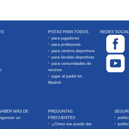
ES
PISTA3 PARA TODOS
REDES SOCIA
para jugadores
para profesores
para centros deportivos
para tiendas deportivas
para comunidades de
o
vecinos
jugar al padel en
Madrid
SABER MÁS DE
PREGUNTAS
SEGUR
ganizar un
FRECUENTES
políti
¿Cómo me puedo dar
políti