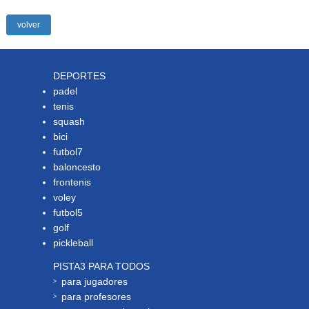
volver
DEPORTES
padel
tenis
squash
bici
futbol7
baloncesto
frontenis
voley
futbol5
golf
pickleball
PISTA3 PARA TODOS
para jugadores
para profesores