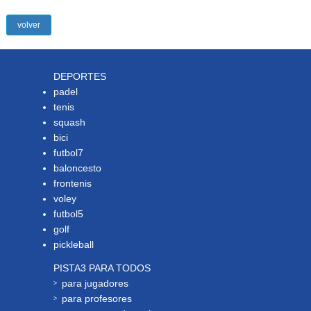
volver
DEPORTES
padel
tenis
squash
bici
futbol7
baloncesto
frontenis
voley
futbol5
golf
pickleball
PISTA3 PARA TODOS
para jugadores
para profesores