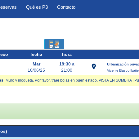
eservas
Qué es P3
Contacto
sexo
fecha
hora
Mar
19:30
a
Urbanización priva
10/06/25
21:00
Vicente Blasco Ibañe
es:
Muro y moqueta. Por favor, traer bolas en buen estado. PISTA EN SOMBRA ! Pu
ios)