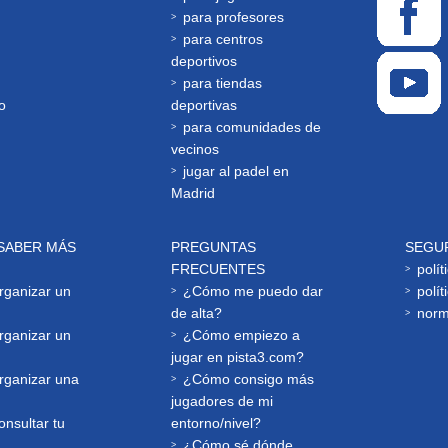
para profesores
para centros
deportivos
para tiendas
o
deportivas
para comunidades de
vecinos
jugar al padel en
Madrid
SABER MÁS
PREGUNTAS
SEGU
FRECUENTES
polít
ganizar un
¿Cómo me puedo dar
polít
de alta?
norm
ganizar un
¿Cómo empiezo a
jugar en pista3.com?
ganizar una
¿Cómo consigo más
jugadores de mi
nsultar tu
entorno/nivel?
¿Cómo sé dónde