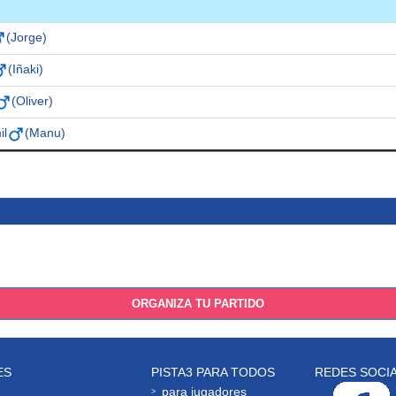
(Jorge)
(Iñaki)
(Oliver)
il
(Manu)
ORGANIZA TU PARTIDO
ES
PISTA3 PARA TODOS
REDES SOCI
para jugadores