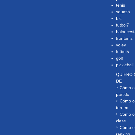
tenis
squash
bici
futbol7
baloncest
frontenis
voley
futbol5
golf
pickleball
QUIERO 
DE
Cómo or
partido
Cómo or
torneo
Cómo or
clase
Cómo co
ranking