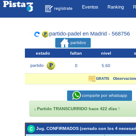
Eventos
Ranking
R
regístrate
partido-padel en Madrid - 568756
partidos
estado
faltan
nivel
partido
0
5.60
GRATIS
Observacion
comparte por whatsapp
¡
Partido TRANSCURRIDO hace 422 días
!
Jug. CONFIRMADOS (cerrado con los 4 necesar