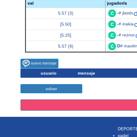
val
jugador/a
-
# jlastis
5.57 (3)
-
# inakia
[5.50]
-
# reznor
[5.25]
D
# mavilm
5.57 (9)
nuevo mensaje
usuario
mensaje
volver
DEPORT
padel