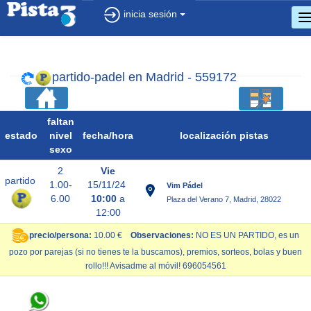
inicia sesión
c
d
n
partido-padel en Madrid - 559172
faltan
estado
nivel
fecha/
hora
localización pistas
sexo
2
Vie
partido
1.00-
15/11/24
Vim Pádel
6.00
10:00
a
Plaza del Verano 7, Madrid, 28022
12:00
precio/persona:
10.00 €
Observaciones:
NO ES UN PARTIDO, es un
pozo por parejas (si no tienes te la buscamos), premios, sorteos, bolas y buen
rollo!!! Avisadme al móvil! 696054561