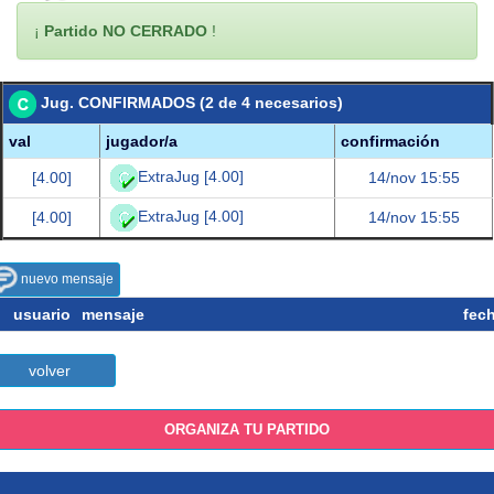
¡
Partido NO CERRADO
!
Jug. CONFIRMADOS (2 de 4 necesarios)
val
jugador/a
confirmación
ExtraJug [4.00]
[4.00]
14/nov 15:55
ExtraJug [4.00]
[4.00]
14/nov 15:55
nuevo mensaje
usuario
mensaje
fec
volver
ORGANIZA TU PARTIDO