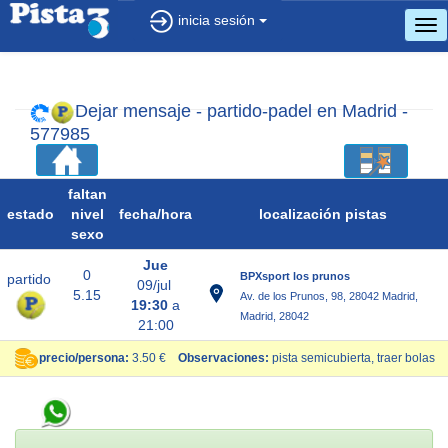
inicia sesión
cam
(m
de)
nav
Dejar mensaje - partido-padel en Madrid -
577985
faltan
estado
nivel
fecha/
hora
localización pistas
sexo
Jue
0
BPXsport los prunos
partido
09/jul
5.15
Av. de los Prunos, 98, 28042 Madrid,
19:30
a
Madrid, 28042
21:00
precio/persona:
3.50 €
Observaciones:
pista semicubierta, traer bolas