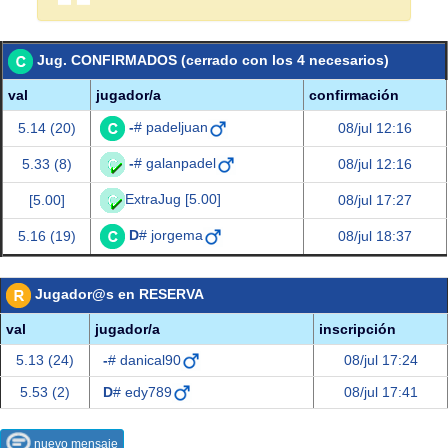
Jug. CONFIRMADOS (cerrado con los 4 necesarios)
val
jugador/a
confirmación
-
# padeljuan
5.14 (20)
08/jul 12:16
-
# galanpadel
5.33 (8)
08/jul 12:16
ExtraJug [5.00]
[5.00]
08/jul 17:27
D
# jorgema
5.16 (19)
08/jul 18:37
Jugador@s en RESERVA
val
jugador/a
inscripción
5.13 (24)
-
# danical90
08/jul 17:24
5.53 (2)
D
# edy789
08/jul 17:41
nuevo mensaje