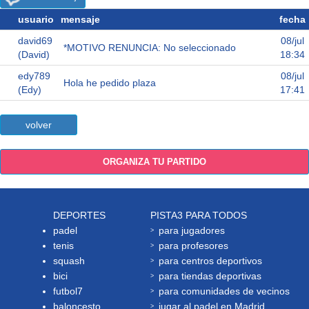
usuario
mensaje
fecha
david69
08/jul
*MOTIVO RENUNCIA: No seleccionado
(David)
18:34
edy789
08/jul
Hola he pedido plaza
(Edy)
17:41
volver
ORGANIZA TU PARTIDO
DEPORTES
PISTA3 PARA TODOS
padel
para jugadores
tenis
para profesores
squash
para centros deportivos
bici
para tiendas deportivas
futbol7
para comunidades de vecinos
baloncesto
jugar al padel en Madrid