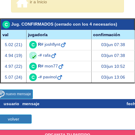
ir a Inicio
Jug. CONFIRMADOS (cerrado con los 4 necesarios)
val
jugador/a
confirmación
R
# joshflynt
5.02 (21)
03/jun 07:38
-
# rafa
4.94 (19)
03/jun 07:38
R
# mon77
4.97 (22)
03/jun 10:52
-
# pavinol
5.07 (24)
03/jun 13:06
nuevo mensaje
usuario
mensaje
fec
volver