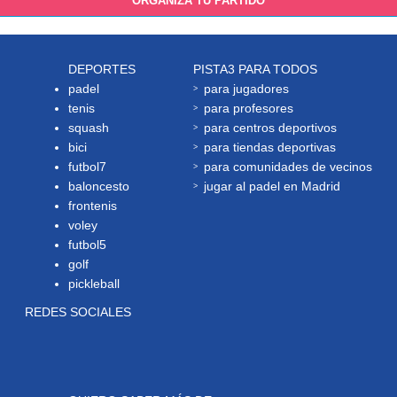
ORGANIZA TU PARTIDO
DEPORTES
PISTA3 PARA TODOS
padel
para jugadores
tenis
para profesores
squash
para centros deportivos
bici
para tiendas deportivas
futbol7
para comunidades de vecinos
baloncesto
jugar al padel en Madrid
frontenis
voley
futbol5
golf
pickleball
REDES SOCIALES