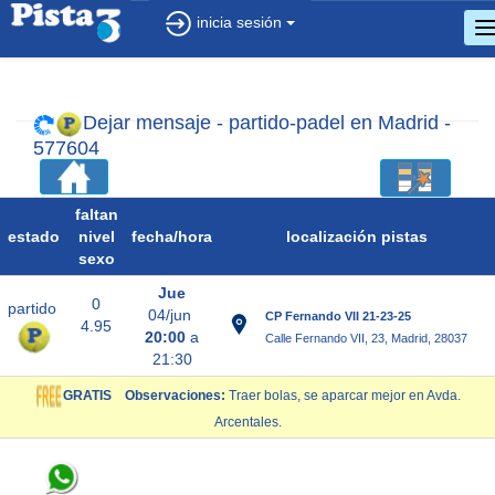
inicia sesión
c
d
n
Dejar mensaje - partido-padel en Madrid -
577604
faltan
estado
nivel
fecha/
hora
localización pistas
sexo
Jue
0
partido
04/jun
CP Fernando VII 21-23-25
4.95
20:00
a
Calle Fernando VII, 23, Madrid, 28037
21:30
GRATIS
Observaciones:
Traer bolas, se aparcar mejor en Avda.
Arcentales.