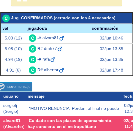
Jug. CONFIRMADOS (cerrado con los 4 necesarios)
val
jugador/a
confirmación
-
# alvaro81
5.03 (12)
02/jun 10:46
R
# dmh77
5.08 (10)
02/jun 13:35
-
# rafa
4.94 (19)
02/jun 13:35
D
# albertor
4.91 (6)
02/jun 17:48
nuevo mensaje
usuario
mensaje
fech
sergiofj
02/j
*MOTIVO RENUNCIA: Perdón, al final no puedo
(Sergio)
12:3
alvaro81
Cuidado con las plazas de aparcamiento,
02/j
(Alvarofer)
hay concierto en el metropolitano
11:4