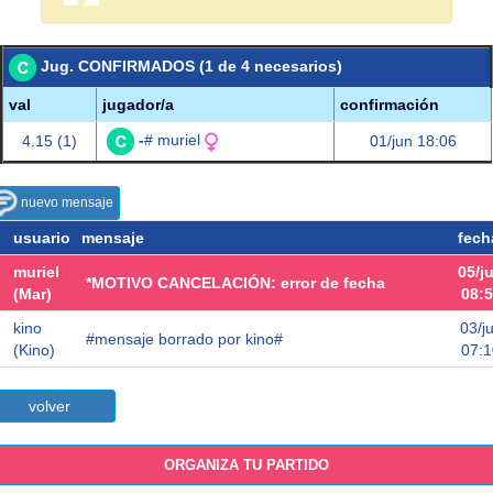
Jug. CONFIRMADOS (1 de 4 necesarios)
val
jugador/a
confirmación
-
# muriel
4.15 (1)
01/jun 18:06
nuevo mensaje
usuario
mensaje
fech
muriel
05/j
*MOTIVO CANCELACIÓN: error de fecha
(Mar)
08:
kino
03/j
#mensaje borrado por kino#
(Kino)
07:1
volver
ORGANIZA TU PARTIDO