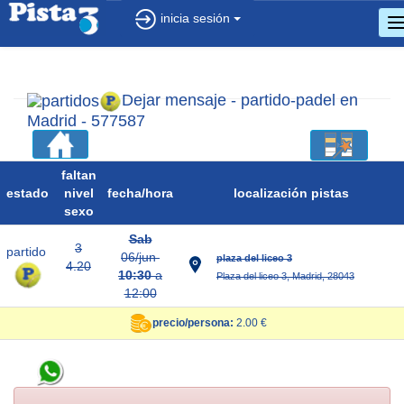
inicia sesión
c
d
n
Dejar mensaje - partido-padel en
Madrid - 577587
faltan
estado
nivel
fecha/
hora
localización pistas
sexo
Sab
3
partido
06/jun
plaza del liceo 3
4.20
10:30
a
Plaza del liceo 3, Madrid, 28043
12:00
precio/persona:
2.00 €