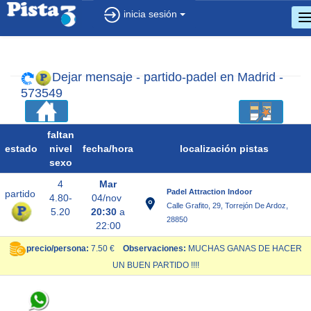
inicia sesión
c
d
n
Dejar mensaje - partido-padel en Madrid -
573549
faltan
estado
nivel
fecha/
hora
localización pistas
sexo
4
Mar
Padel Attraction Indoor
partido
4.80-
04/nov
Calle Grafito, 29, Torrejón De Ardoz,
5.20
20:30
a
28850
22:00
precio/persona:
7.50 €
Observaciones:
MUCHAS GANAS DE HACER
UN BUEN PARTIDO !!!!