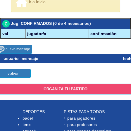
ir a Inicio
Jug. CONFIRMADOS (0 de 4 necesarios)
val
jugador/a
confirmación
nuevo mensaje
usuario
mensaje
fec
volver
ORGANIZA TU PARTIDO
DEPORTES
PISTA3 PARA TODOS
padel
para jugadores
tenis
para profesores