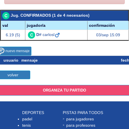
Jug. CONFIRMADOS (1 de 4 necesarios)
val
jugador/a
confirmación
D
# carlosl
6.19 (5)
03/sep 15:09
nuevo mensaje
usuario
mensaje
fec
volver
ORGANIZA TU PARTIDO
DEPORTES
PISTA3 PARA TODOS
padel
para jugadores
tenis
para profesores