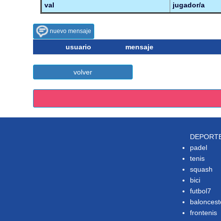
val
jugador/a
nuevo mensaje
usuario
mensaje
volver
DEPORT
padel
tenis
squash
bici
futbol7
baloncest
frontenis