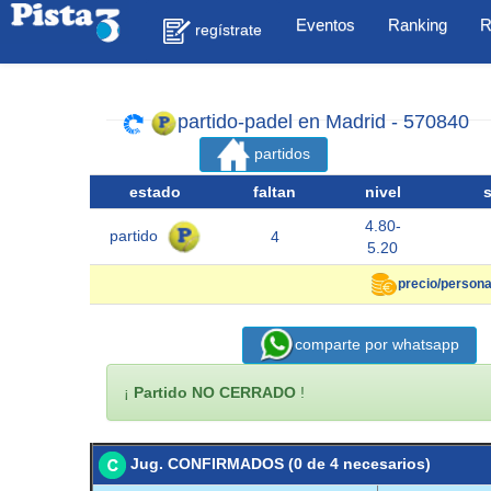
Eventos
Ranking
R
regístrate
partido-padel en Madrid - 570840
partidos
estado
faltan
nivel
4.80-
partido
4
5.20
precio/persona
comparte por whatsapp
¡
Partido NO CERRADO
!
Jug. CONFIRMADOS (0 de 4 necesarios)