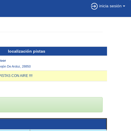
inicia sesión
localización pistas
door
rrejón De Ardoz, 28850
TAS CON AIRE !!!!