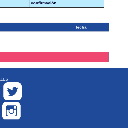
confirmación
fecha
ALES