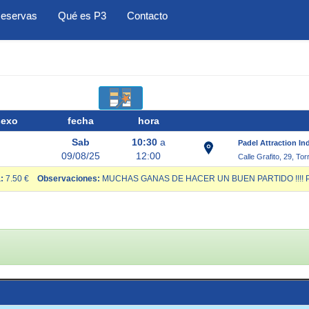
eservas
Qué es P3
Contacto
sexo
fecha
hora
Sab
10:30
a
Padel Attraction In
09/08/25
12:00
Calle Grafito, 29, To
:
7.50 €
Observaciones:
MUCHAS GANAS DE HACER UN BUEN PARTIDO !!!! PIS