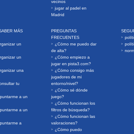
vecinos
jugar al padel en
Madrid
SABER MÁS
PREGUNTAS
SEGU
FRECUENTES
polít
ganizar un
¿Cómo me puedo dar
polít
de alta?
norm
ganizar un
¿Cómo empiezo a
jugar en pista3.com?
ganizar una
¿Cómo consigo más
jugadores de mi
nsultar tu
entorno/nivel?
¿Cómo sé dónde
puntarme a un
juego?
¿Cómo funcionan los
puntarme a un
filtros de búsqueda?
¿Cómo funcionan las
puntarme a
valoraciones?
¿Cómo puedo