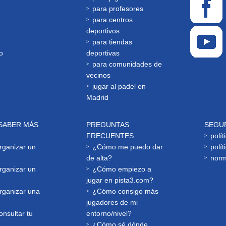
para profesores
para centros
deportivos
para tiendas
o
deportivas
para comunidades de
vecinos
jugar al padel en
Madrid
SABER MÁS
PREGUNTAS
SEGU
FRECUENTES
polít
ganizar un
¿Cómo me puedo dar
polít
de alta?
norm
ganizar un
¿Cómo empiezo a
jugar en pista3.com?
ganizar una
¿Cómo consigo más
jugadores de mi
nsultar tu
entorno/nivel?
¿Cómo sé dónde