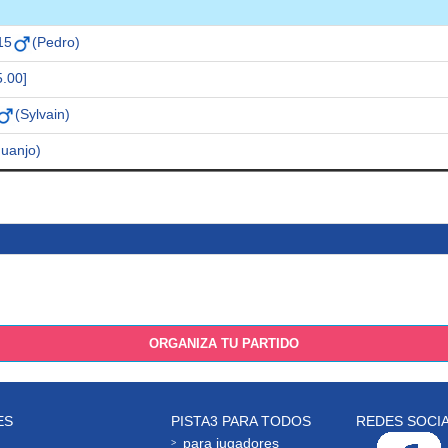
15
(Pedro)
5.00]
(Sylvain)
Juanjo)
ORGANIZA TU PARTIDO
ES
PISTA3 PARA TODOS
REDES SOCI
para jugadores