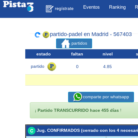
Eventos
Ranking
R
regístrate
partido-padel en Madrid - 567403
partidos
estado
faltan
nivel
partido
0
4.85
comparte por whatsapp
¡
Partido TRANSCURRIDO hace 455 días
!
Jug. CONFIRMADOS (cerrado con los 4 necesar