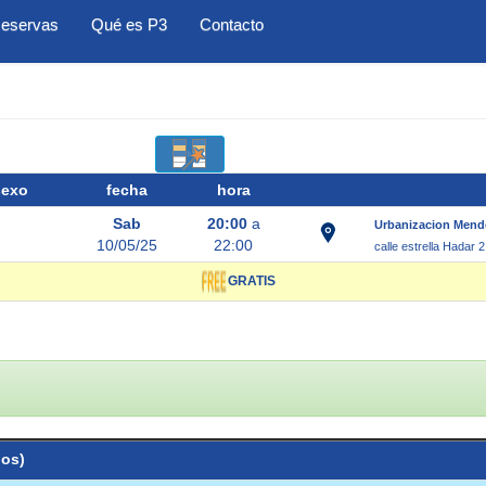
eservas
Qué es P3
Contacto
sexo
fecha
hora
Sab
20:00
a
Urbanizacion Mendez
10/05/25
22:00
calle estrella Hadar 
GRATIS
ios)