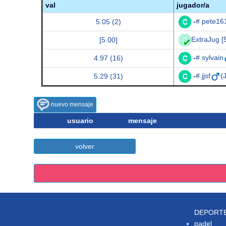
val
jugador/a
-
# pete16
5.05 (2)
ExtraJug [
[5.00]
-
# sylvain
4.97 (16)
-
# jjsf
(
5.29 (31)
nuevo mensaje
usuario
mensaje
volver
DEPORT
padel