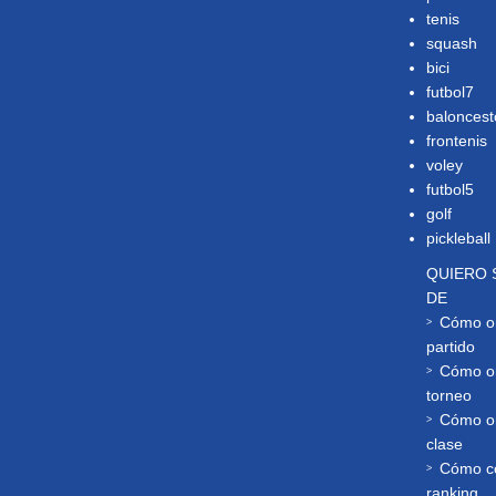
tenis
squash
bici
futbol7
baloncest
frontenis
voley
futbol5
golf
pickleball
QUIERO 
DE
Cómo or
partido
Cómo or
torneo
Cómo or
clase
Cómo co
ranking